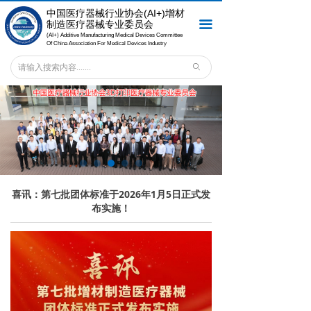
中国医疗器械行业协会
(AI+)增材
首页
끀
制造医疗器械专业委员会
(AI+) Additive Manufacturing Medical Devices Committee
关于专委会
Of China Association For Medical Devices Industry
ꄙ
会员之窗
新闻中心
专委会服务
法规标准
喜讯：第七批团体标准于2026年1月5日正式发
专委会刊物
布实施！
联系我们