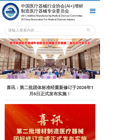
中国医疗器械行业协会
(AI+)增材
首页
끀
制造医疗器械专业委员会
(AI+) Additive Manufacturing Medical Devices Committee
关于专委会
Of China Association For Medical Devices Industry
ꄙ
会员之窗
新闻中心
专委会服务
法规标准
喜讯：第二批团体标准经重新修订于2026年1
专委会刊物
月6日正式发布实施！
联系我们