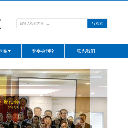
会
끠
搜索
ry
标准▼
专委会刊物
联系我们