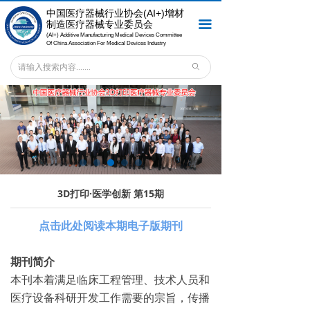
中国医疗器械行业协会
(AI+)增材
首页
끀
制造医疗器械专业委员会
(AI+) Additive Manufacturing Medical Devices Committee
关于专委会
Of China Association For Medical Devices Industry
ꄙ
会员之窗
新闻中心
专委会服务
法规标准
3D打印·医学创新 第15期
专委会刊物
点击此处阅读本期电子版期刊
联系我们
期刊简介
本刊本着满足临床工程管理、技术人员和
医疗设备科研开发工作需要的宗旨，传播