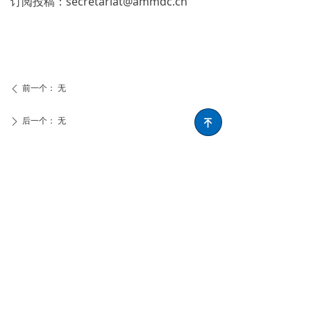
订阅投稿：secretariat@ammdc.cn
前一个：
无
ꄴ
后一个：
无
ꄲ
녠
联系方式
地址：
上海市闵行区陈行公路2388号2号楼B1层
电话：
021-53961070
邮箱：
secretariat@ammdc.cn