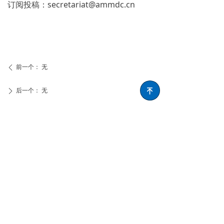
订阅投稿：secretariat@ammdc.cn
前一个：
无
ꄴ
后一个：
无
녠
ꄲ
联系方式
地址：
上海市闵行区陈行公路2388号2号楼B1层
电话：
021-53961070
邮箱：
secretariat@ammdc.cn