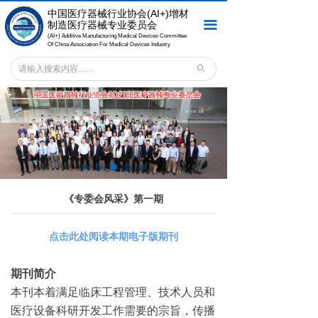
中国医疗器械行业协会
(AI+)增材
首页
끀
制造医疗器械专业委员会
(AI+) Additive Manufacturing Medical Devices Committee
关于专委会
Of China Association For Medical Devices Industry
ꄙ
会员之窗
新闻中心
专委会服务
法规标准
《专委会风采》第一期
专委会刊物
点击此处阅读本期电子版期刊
联系我们
期刊简介
本刊本着满足临床工程管理、技术人员和
医疗设备科研开发工作需要的宗旨，传播