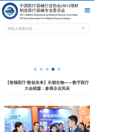
中国医疗器械行业协会
(AI+)增材
首页
끀
制造医疗器械专业委员会
(AI+) Additive Manufacturing Medical Devices Committee
关于专委会
Of China Association For Medical Devices Industry
ꄙ
会员之窗
新闻中心
专委会服务
法规标准
【智领医疗·数创未来】长都生物——数字医疗
专委会刊物
大会续篇：参展企业风采
联系我们