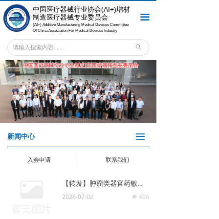
中国医疗器械行业协会
(AI+)增材
首页
끀
制造医疗器械专业委员会
(AI+) Additive Manufacturing Medical Devices Committee
关于专委会
Of China Association For Medical Devices Industry
ꄙ
会员之窗
新闻中心
专委会服务
法规标准
끀
新闻中心
专委会刊物
入会申请
联系我们
联系我们
【转发】肿瘤类器官药敏国家医保检验类医疗服务价格立项！
2026-07-02
406
넶