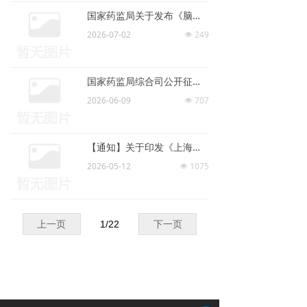
国家药监局关于发布《脑机接口医疗器械产品分类界定指导原则》《脑机接口医疗器械通用名称命名指导原则》等2项医疗器械产品指导原则的通告（2026年第24号）
2026-07-02
249
넶
国家药监局综合司公开征求《医疗器械生产质量管理规范检查指导原则（征求意见稿）》意见
2026-06-09
707
넶
【通知】关于印发《上海市开展医疗器械临床创新成果转化“春雨行动”的实施方案》的通知
2026-05-12
1075
넶
上一页
1
/
22
下一页